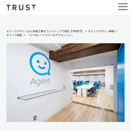
togg
navi
オフィスデザインから内装工事をワンストップで対応【TRUST】
オフィスデザイン事例
オフィス移転
『コーポレートカラーをアクセントに』