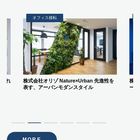
オフィス移転
進性を
株式会社FREEDiVE
驚きをつくる”ステ
株式
ージエントランス”と間接照明
ント
を！
MORE