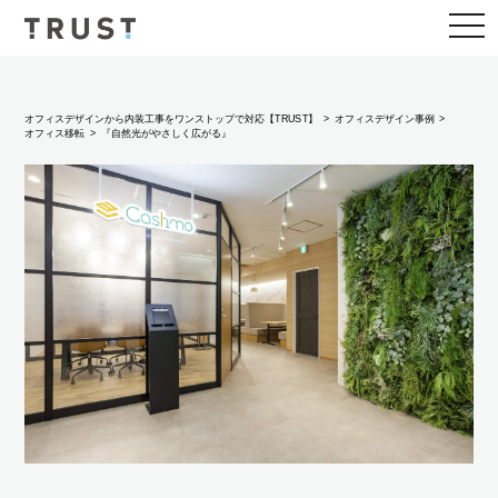
togg
navi
オフィスデザインから内装工事をワンストップで対応【TRUST】
オフィスデザイン事例
オフィス移転
『自然光がやさしく広がる』