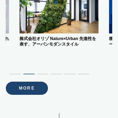
進性を
株式会社FREEDiVE
驚きをつくる”ステ
株式
ージエントランス”と間接照明
ント
を！
MORE