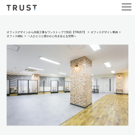
togg
navi
オフィスデザインから内装工事をワンストップで対応【TRUST】
オフィスデザイン事例
オフィス移転
一人ひとりと穏やかに向き合える空間へ