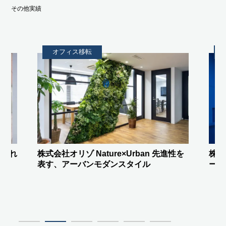
その他実績
オフィス移転
進性を
株式会社FREEDiVE
驚きをつくる”ステ
株式
ージエントランス”と間接照明
ント
を！