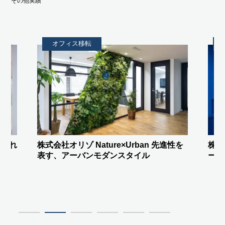
その他実績
オフィス移転
ban 先進性を
株式会社FREEDiVE
驚きをつくる”ステ
ル
ージエントランス”と間接照明