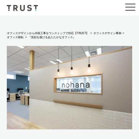
togg
navi
オフィスデザインから内装工事をワンストップで対応【TRUST】
オフィスデザイン事例
オフィス移転
『笑顔を届けるあたたかなオフィス』