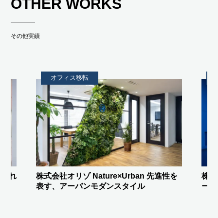
OTHER WORKS
その他実績
オフィス移転
進性を
株式会社FREEDiVE
驚きをつくる”ステ
株式
ージエントランス”と間接照明
ント
を！