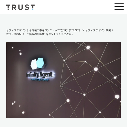
togg
navi
オフィスデザインから内装工事をワンストップで対応【TRUST】
オフィスデザイン事例
オフィス移転
『”無限の可能性” をエントランスで表現』