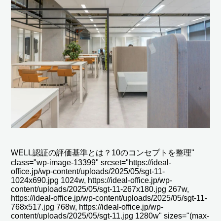
WELL認証の評価基準とは？10のコンセプトを整理"
class="wp-image-13399" srcset="https://ideal-
office.jp/wp-content/uploads/2025/05/sgt-11-
1024x690.jpg 1024w, https://ideal-office.jp/wp-
content/uploads/2025/05/sgt-11-267x180.jpg 267w,
https://ideal-office.jp/wp-content/uploads/2025/05/sgt-11-
768x517.jpg 768w, https://ideal-office.jp/wp-
content/uploads/2025/05/sgt-11.jpg 1280w" sizes="(max-