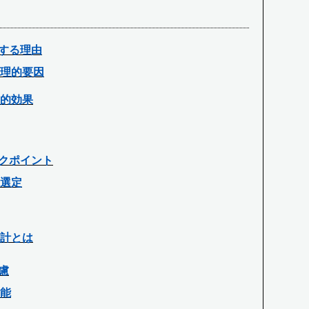
する理由
理的要因
的効果
クポイント
選定
計とは
慮
能