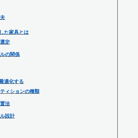
夫
した家具とは
選定
ルの関係
最適化する
ティションの種類
置法
ル設計