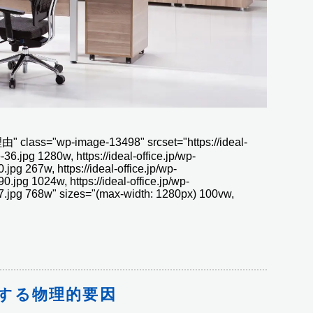
p-image-13498" srcset="https://ideal-
36.jpg 1280w, https://ideal-office.jp/wp-
jpg 267w, https://ideal-office.jp/wp-
.jpg 1024w, https://ideal-office.jp/wp-
7.jpg 768w" sizes="(max-width: 1280px) 100vw,
する物理的要因