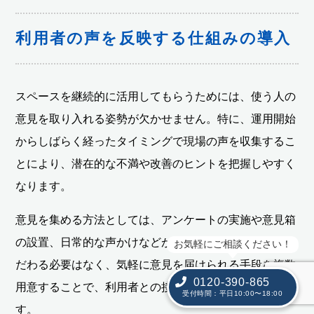
利用者の声を反映する仕組みの導入
スペースを継続的に活用してもらうためには、使う人の
意見を取り入れる姿勢が欠かせません。特に、運用開始
からしばらく経ったタイミングで現場の声を収集するこ
とにより、潜在的な不満や改善のヒントを把握しやすく
なります。
意見を集める方法としては、アンケートの実施や意見箱
の設置、日常的な声かけなどが考えられます。形式にこ
お気軽にご相談ください！
だわる必要はなく、気軽に意見を届けられる手段を複数
0120-390-865
用意することで、利用者との接点を増やすことが可能で
受付時間：平日10:00〜18:00
す。