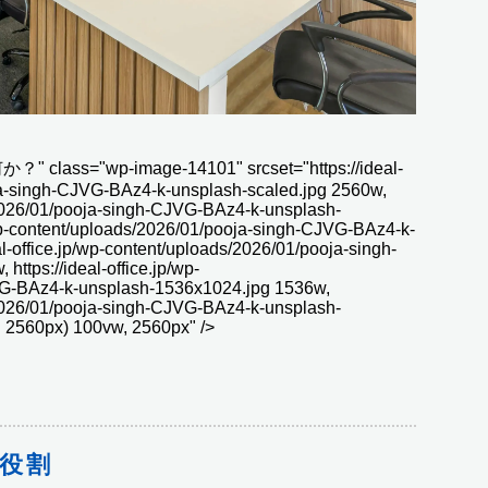
wp-image-14101" srcset="https://ideal-
oja-singh-CJVG-BAz4-k-unsplash-scaled.jpg 2560w,
s/2026/01/pooja-singh-CJVG-BAz4-k-unsplash-
/wp-content/uploads/2026/01/pooja-singh-CJVG-BAz4-k-
l-office.jp/wp-content/uploads/2026/01/pooja-singh-
tps://ideal-office.jp/wp-
VG-BAz4-k-unsplash-1536x1024.jpg 1536w,
s/2026/01/pooja-singh-CJVG-BAz4-k-unsplash-
 2560px) 100vw, 2560px" />
役割