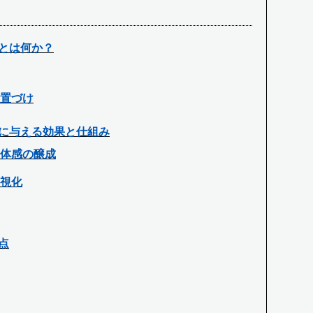
とは何か？
置づけ
に与える効果と仕組み
体感の醸成
視化
点