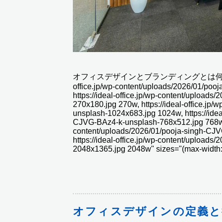
オフィスデザインとブランディングとは何か？" class="
office.jp/wp-content/uploads/2026/01/po
https://ideal-office.jp/wp-content/upload
270x180.jpg 270w, https://ideal-office.jp
unsplash-1024x683.jpg 1024w, https://idea
CJVG-BAz4-k-unsplash-768x512.jpg 768w, ht
content/uploads/2026/01/pooja-singh-CJ
https://ideal-office.jp/wp-content/upload
2048x1365.jpg 2048w" sizes="(max-width:
オフィスデザインの定義と