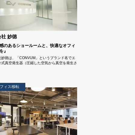
社 妙徳
感のあるショールームと、快適なオフィ
を』
社妙徳は、「CONVUM」というブランド名でエ
タ式真空発生器（圧縮した空気から真空を発生さ
フィス移転