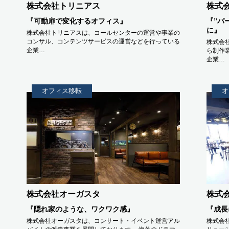
株式会社トリニアス
株式
『可動扉で変化するオフィス』
『”パ
に』
株式会社トリニアスは、コールセンターの運営や事業の
コンサル、コンテンツサービスの運営などを行っている
株式会
企業…
ら制作
企業…
オフィス移転
オ
株式会社オーガスタ
株式会
『隠れ家のような、ワクワク感』
『成長
株式会社オーガスタは、コンサート・イベント運営アル
株式会社