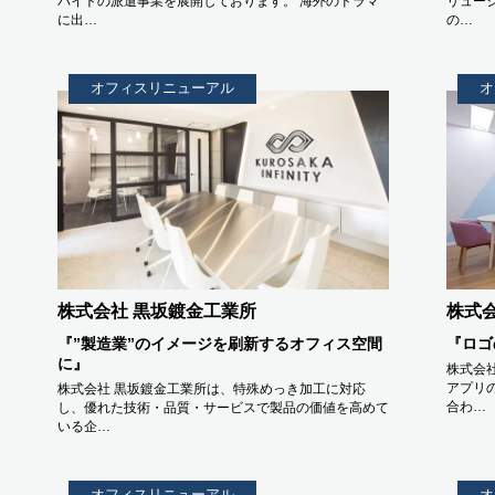
バイトの派遣事業を展開しております。 海外のドラマ
リュー
に出…
の…
オフィスリニューアル
オ
株式会社 黒坂鍍金工業所
株式
『”製造業”のイメージを刷新するオフィス空間
『ロゴ
に』
株式会
アプリ
株式会社 黒坂鍍金工業所は、特殊めっき加工に対応
合わ…
し、優れた技術・品質・サービスで製品の価値を高めて
いる企…
オフィスリニューアル
オ