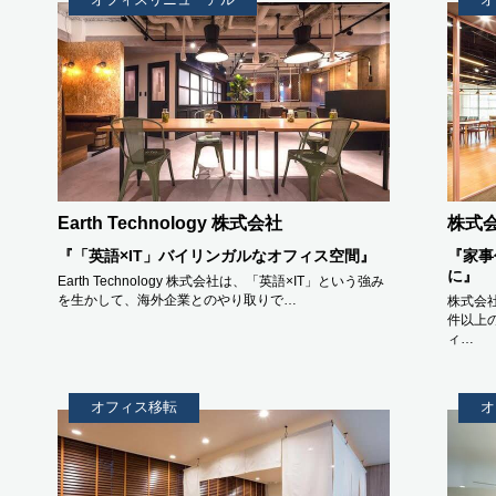
Earth Technology 株式会社
株式
『「英語×IT」バイリンガルなオフィス空間』
『家事
に』
Earth Technology 株式会社は、「英語×IT」という強み
を生かして、海外企業とのやり取りで…
株式会
件以上
ィ…
オフィス移転
オ