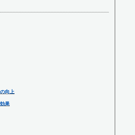
の向上
効果