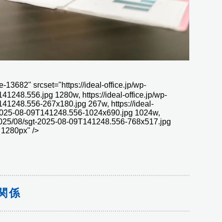
 srcset="https://ideal-office.jp/wp-
1248.556.jpg 1280w, https://ideal-office.jp/wp-
41248.556-267x180.jpg 267w, https://ideal-
t-2025-08-09T141248.556-1024x690.jpg 1024w,
s/2025/08/sgt-2025-08-09T141248.556-768x517.jpg
 1280px" />
関係