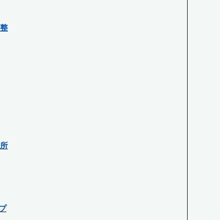
整
所
プ