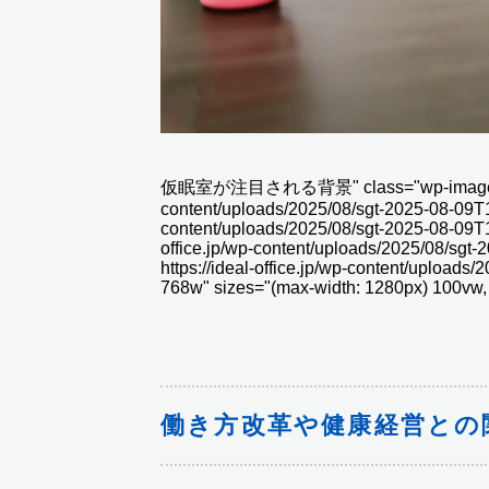
仮眠室が注目される背景" class="wp-image-13682"
content/uploads/2025/08/sgt-2025-08-09T14
content/uploads/2025/08/sgt-2025-08-09T1
office.jp/wp-content/uploads/2025/08/sg
https://ideal-office.jp/wp-content/upload
768w" sizes="(max-width: 1280px) 100vw,
働き方改革や健康経営との