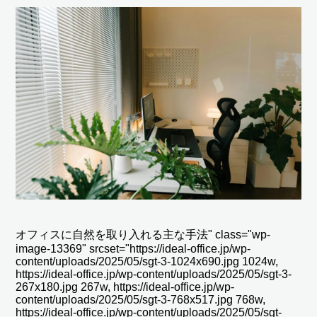
オフィスに自然を取り入れる主な手法" class="wp-
image-13369" srcset="https://ideal-office.jp/wp-
content/uploads/2025/05/sgt-3-1024x690.jpg 1024w,
https://ideal-office.jp/wp-content/uploads/2025/05/sgt-3-
267x180.jpg 267w, https://ideal-office.jp/wp-
content/uploads/2025/05/sgt-3-768x517.jpg 768w,
https://ideal-office.jp/wp-content/uploads/2025/05/sgt-