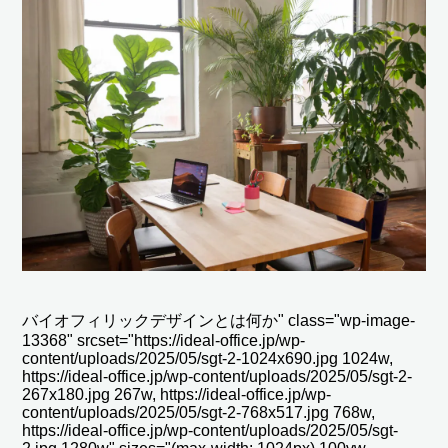
バイオフィリックデザインとは何か" class="wp-image-
13368" srcset="https://ideal-office.jp/wp-
content/uploads/2025/05/sgt-2-1024x690.jpg 1024w,
https://ideal-office.jp/wp-content/uploads/2025/05/sgt-2-
267x180.jpg 267w, https://ideal-office.jp/wp-
content/uploads/2025/05/sgt-2-768x517.jpg 768w,
https://ideal-office.jp/wp-content/uploads/2025/05/sgt-