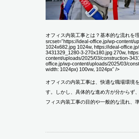
オフィス内装工事とは？基本的な流れを理解しよう" 
srcset="https://ideal-office.jp/wp-conten
1024x682.jpg 1024w, https://ideal-office.j
3431329_1280-3-270x180.jpg 270w, https://
content/uploads/2025/03/construction-343
office.jp/wp-content/uploads/2025/03/con
width: 1024px) 100vw, 1024px" />
オフィスの内装工事は、快適な職場環境
す。しかし、具体的な進め方が分からず
フィス内装工事の目的や一般的な流れ、