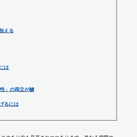
加える
には
軟性」の両立が鍵
げるには