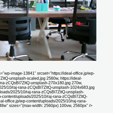
-13841" srcset="https://ideal-office.jp/wp-
ltQ-unsplash-scaled.jpg 2560w, https://ideal-
-rana-zCQsBI7ZltQ-unsplash-270x180.jpg 270w,
s/2025/10/raj-rana-zCQsBI7ZltQ-unsplash-1024x683.jpg
/uploads/2025/10/raj-rana-zCQsBI7ZltQ-unsplash-
/wp-content/uploads/2025/10/raj-rana-zCQsBI7ZltQ-
l-office.jp/wp-content/uploads/2025/10/raj-rana-
8w" sizes="(max-width: 2560px) 100vw, 2560px" />