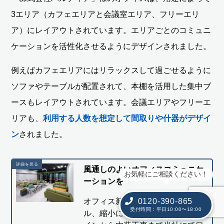
3エリア（カフェエリアと会議室エリア、フリーエリ
ア）にレイアウトされています。エリアごとのコミュニ
ケーションを活性化させるようにデザインされました。
例えばカフェエリアにはリラックスして過ごせるように
ソファやテーブルが配置されて、本棚を活用した集中ブ
ースもレイアウトされています。会議エリアやフリーエ
リアも、
利用する人数を想定して間取りや什器がデザイ
ン
されました。
風通しのよいオフィスコミュニケ
お気軽にご相談ください！
ーションを
0120-390-865
オフィス新設や移転、リニューア
受付時間：平日10:00〜18:00
ル、縮小に伴うオフィス内装デザ