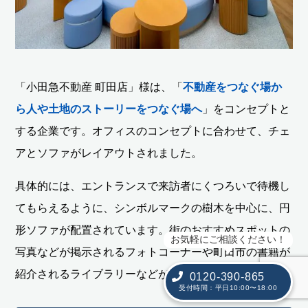
「小田急不動産 町田店」様は、「
不動産をつなぐ場か
ら人や土地のストーリーをつなぐ場へ
」をコンセプトと
する企業です。オフィスのコンセプトに合わせて、チェ
アとソファがレイアウトされました。
具体的には、エントランスで来訪者にくつろいで待機し
てもらえるように、シンボルマークの樹木を中心に、円
形ソファが配置されています。街のおすすめスポットの
お気軽にご相談ください！
写真などが掲示されるフォトコーナーや町田市の書籍が
紹介されるライブラリーなどが設置されています。
0120-390-865
受付時間：平日10:00〜18:00