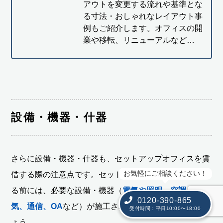
アウトを変更する流れや基準とな
る寸法・おしゃれなレイアウト事
例もご紹介します。オフィスの開
業や移転、リニューアルなど…
設備・機器・什器
さらに設備・機器・什器も、セットアップオフィスを賃
お気軽にご相談ください！
借する際の注意点です。セットアップオフィスを契約す
る前には、必要な設備・機器（
電気や照明、空調・換
0120-390-865
気、通信、OA
など）が施工されているかを確認しまし
受付時間：平日10:00〜18:00
ょう。